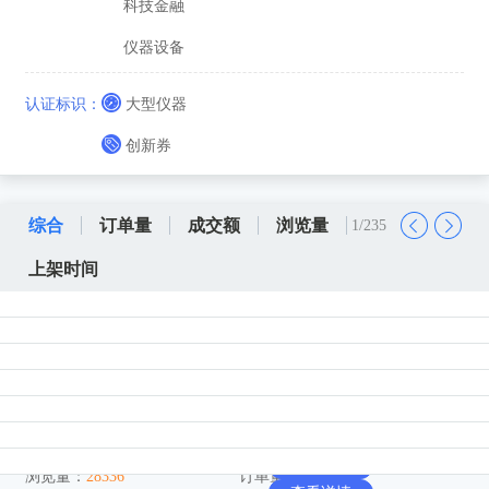
科技金融
仪器设备
创新创业
认证标识：
大型仪器
检验检测
创新券
技术转移与推广
中介咨询
综合
订单量
成交额
浏览量
1
/
235
知识产权
上架时间
对外交流项目
法律服务
高企认定和专利软著代理（高企申报10000元，通过后再付
查看详情
费）(咨询服务)
财税服务
查看详情
天津佰事通信息科技有限公司
所属店铺：
查看详情
创意设计与制造
上架时间：
2025-11-03
服务分类：
中介咨询
查看详情
信息化服务
查看详情
浏览量：
28336
订单量：
227